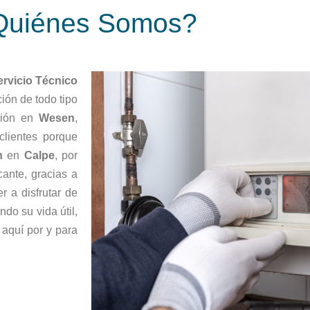
Quiénes Somos?
ervicio Técnico
ción de todo tipo
ación en
Wesen
,
lientes porque
n
en
Calpe
, por
cante, gracias a
r a disfrutar de
do su vida útil,
aquí por y para