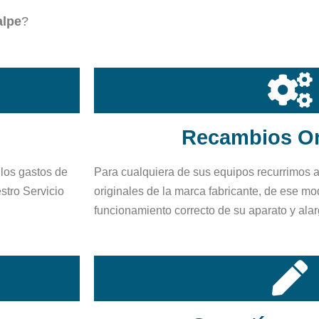
alpe
?
Recambios Or
los gastos de
Para cualquiera de sus equipos recurrimos 
stro Servicio
originales de la marca fabricante, de ese m
funcionamiento correcto de su aparato y alarg