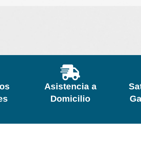
os
Asistencia a
Sa
es
Domicilio
Ga